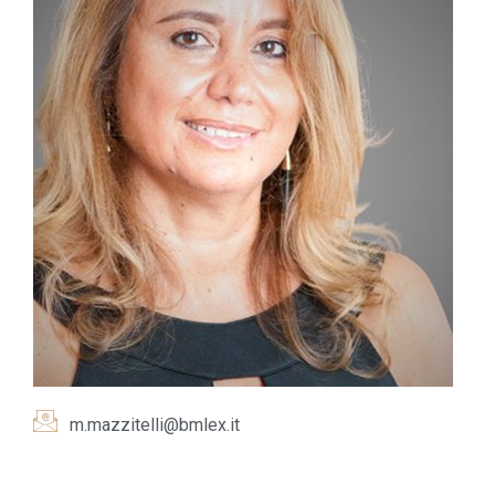
m.mazzitelli@bmlex.it