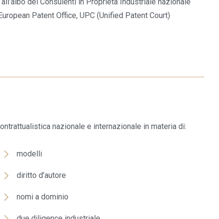
 all’albo dei Consulenti in Proprietà Industriale nazionale
European Patent Office, UPC (Unified Patent Court)
ntrattualistica nazionale e internazionale in materia di:
modelli
diritto d’autore
nomi a dominio
due diligence industriale