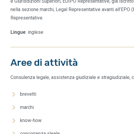
e Giurisdizioni Superiori, EUIPO Representative, già iscritto
nella sezione marchi, Legal Representative avanti all’EPO (
Representative.
Lingue
: inglese
Aree di attività
Consulenza legale, assistenza giudiziale e stragiudiziale, co
brevetti
marchi
know-how
concorrenza sleale