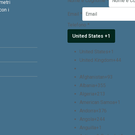
Nome e Cognome
*
 metri
con i
Email
*
Telefono
*
United States +1
United States
+1
United Kingdom
+44
Afghanistan
+93
Albania
+355
Algeria
+213
American Samoa
+1
Andorra
+376
Angola
+244
Anguilla
+1