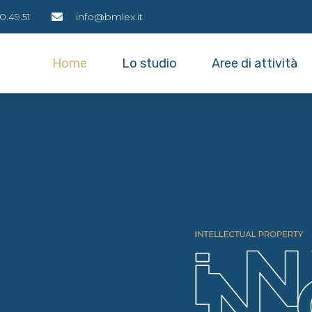
0.49.51
info@bmlex.it
Home
Lo studio
Aree di attività