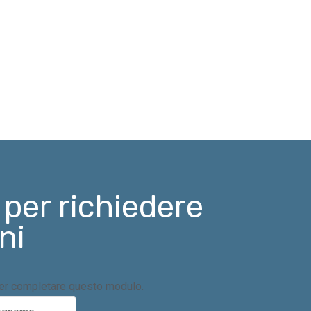
 per richiedere
ni
per completare questo modulo.